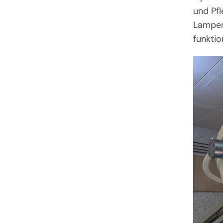
und Pfl
Lampen
funktio