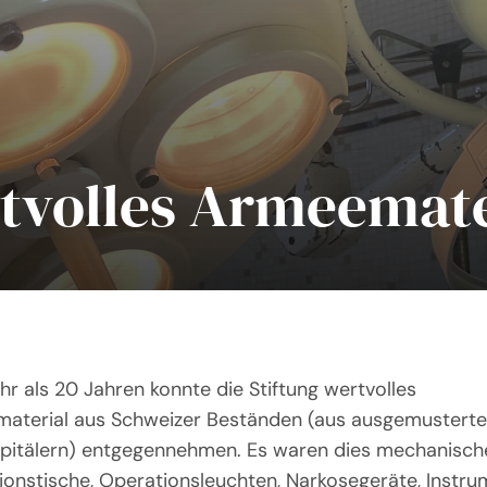
tvolles Armeemate
r als 20 Jahren konnte die Stiftung wertvolles
aterial aus Schweizer Beständen (aus ausgemustert
rspitälern) entgegennehmen. Es waren dies mechanisch
ionstische,
Operationsleuchten, Narkosegeräte, Instr