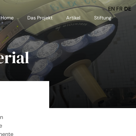
EN
FR
DE
Home
Das Projekt
Artikel
Stiftung
rial
en
e
umente