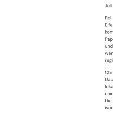
Jul
Bei
Elf
kon
Pap
und
wen
regi
Chri
Dab
loka
chir
Die
ivor